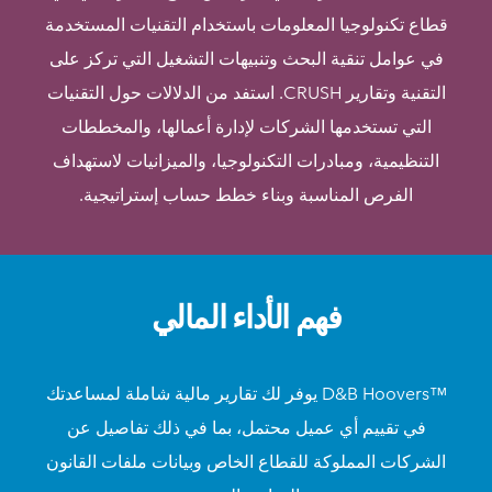
قطاع تكنولوجيا المعلومات باستخدام التقنيات المستخدمة
في عوامل تنقية البحث وتنبيهات التشغيل التي تركز على
التقنية وتقارير CRUSH. استفد من الدلالات حول التقنيات
التي تستخدمها الشركات لإدارة أعمالها، والمخططات
التنظيمية، ومبادرات التكنولوجيا، والميزانيات لاستهداف
الفرص المناسبة وبناء خطط حساب إستراتيجية.
فهم الأداء المالي
™D&B Hoovers يوفر لك تقارير مالية شاملة لمساعدتك
في تقييم أي عميل محتمل، بما في ذلك تفاصيل عن
الشركات المملوكة للقطاع الخاص وبيانات ملفات القانون