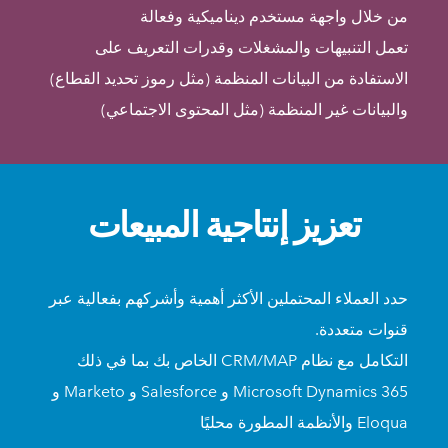
من خلال واجهة مستخدم ديناميكية وفعالة
تعمل التنبيهات والمشغلات وقدرات التعريف على
الاستفادة من البيانات المنظمة (مثل رموز تحديد القطاع)
والبيانات غير المنظمة (مثل المحتوى الاجتماعي)
تعزيز إنتاجية المبيعات
حدد العملاء المحتملين الأكثر أهمية وأشركهم بفعالية عبر
قنوات متعددة.
التكامل مع نظام CRM/MAP الخاص بك بما في ذلك
Microsoft Dynamics 365 و Salesforce و Marketo و
Eloqua والأنظمة المطورة محليًا