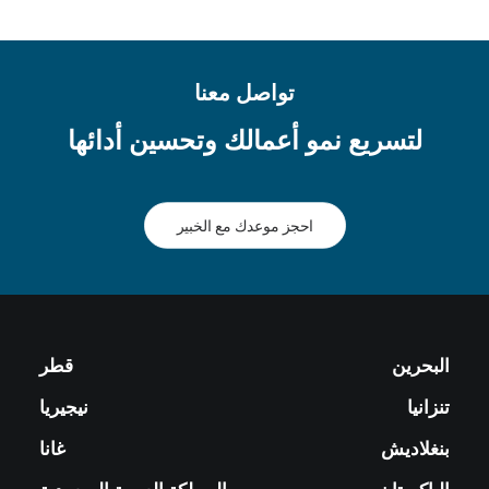
تواصل معنا
لتسريع نمو أعمالك وتحسين أدائها
احجز موعدك مع الخبير
البحرين
قطر
تنزانيا
نيجيريا
بنغلاديش
غانا