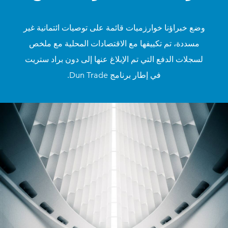
وضع خبراؤنا خوارزميات قائمة على توصيات ائتمانية غير
مسددة، تم تكييفها مع الاقتصادات المحلية مع ملخص
لسجلات الدفع التي تم الإبلاغ عنها إلى دون براد ستريت
في إطار برنامج Dun Trade.