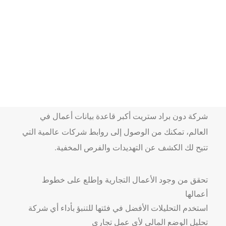
كيفية استخدام تقرير
معلومات الأعمال
استخدم تقرير معلومات الأعمال™ المحدث للتقليل من
تعرضك للمخاطر بفضل تحليلات البيانات المتقدمة. تمتلك
شركة دون براد ستريت أكبر قاعدة بيانات أعمال في
العالم، تمكنك من الوصول إلى روابط شركات عالمية التي
تتيح لك الكشف عن التهديدات والفرص المخفية.
تحقق من وجود الأعمال التجارية وإطلع على خطوط
أعمالها
استخدم التحليلات الأفضل في فئتها للتنبؤ بأداء أي شركة
تحليل الوضع المالي لأي عمل تجاري