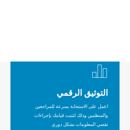
قم بجمع المعلومات من المئات من قواعد
البيانات المتنوعة لكي تعمل على إجراء تقييم
شامل للأعمال واتخاذ قرارات امتثال مبنية
على معلومات مؤكدة.
التوثيق الرقمي
اعمل على الاستجابة بسرعة للمراجعين
والمنظمين وذلك لتثبت قيامك بإجراءات
تقصي المعلومات بشكل دوري