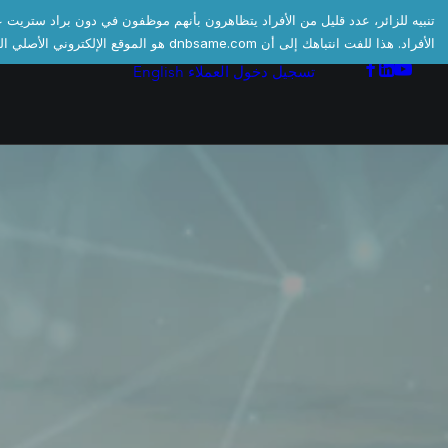
الأفراد. هذا للفت انتباهك إلى أن dnbsame.com هو الموقع الإلكتروني الأصلي الوحيد للبلدان التي تغطيها شركة دون براد ستريتفي جنوب آسيا والشرق الأوسط وأفريقيا.
تسجيل دخول العملاء
English