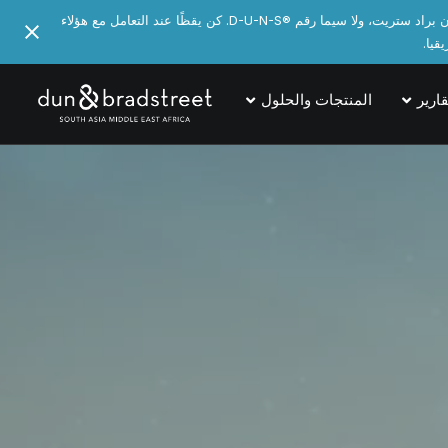
تنبيه للزائر، عدد قليل من الأفراد يتظاهرون بأنهم موظفون في دون براد ستريت على مجموعة متنوعة من المنصات الرقمية ويعلنون عن خدماتهم لمختلف منتجات دون براد ستريت، ولا سيما رقم ®️D-U-N-S. كن يقظًا عند التعامل مع هؤلاء
قارير
المنتجات والحلول