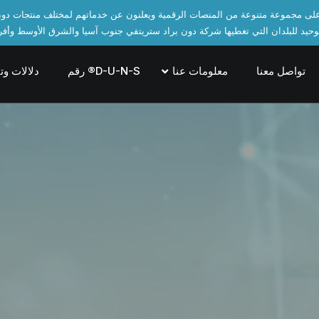
تواصل معنا
معلومات عنا
رقم ®D-U-N-S
دلالات وت
™Business Information Report تقرير معلومات
الأعمال™
Business Rating Report™ تقرير تقييم أداء الأعمال™
إدارة المحفظة
+Direct دايركت+
مؤشر PAYDEX